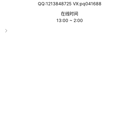
QQ:1213848725 VX:pq041688
在线时间
13:00 ~ 2:00
NovelAI
分类
AI图片处理
收录时间
2024-02-29 03:13:26
累计访问
1524
网站属性
AI工具