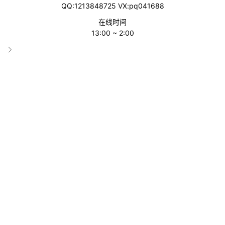
QQ:1213848725 VX:pq041688
为什么在Meta(Facebook)发布诈骗广
在线时间
告，比谷歌更容易？
13:00 ~ 2:00
Facebook
2025-11-20
Facebook广告新动态：Threads广告版
位，跨境电商卖家的新机遇？
Facebook
2025-05-19
大促季别瞎投！Facebook CPM越跑越
高是不是方式错了？
Facebook
2024-11-25