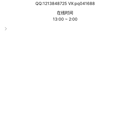
QQ:1213848725 VX:pq041688
在线时间
13:00 ~ 2:00
1024proxy
分类
IP代理
收录时间
2026-01-27 18:55:36
累计访问
18088
标签
1024proxy