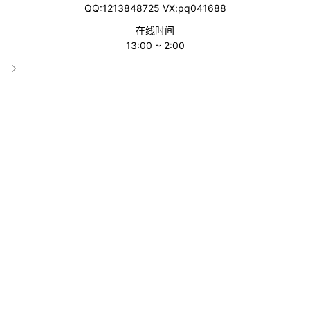
QQ:1213848725 VX:pq041688
韩国十大跨境电商平台排名，卖家必看
在线时间
市场机会
13:00 ~ 2:00
平台指南
2025-08-29
Musinsa
日韩
2025-05-24
Interpark
日韩
2025-05-24
LOTTE ON