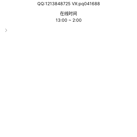
QQ:1213848725 VX:pq041688
实操的专业入口。
在线时间
13:00 ~ 2:00
Temu介绍
广告合作
Temu印尼站
Temu教程
Temu以色列站
Temu巴基斯坦站
Temu斯里兰卡站
Temu厄瓜多尔站
Temu乌拉圭站
Temu秘鲁站