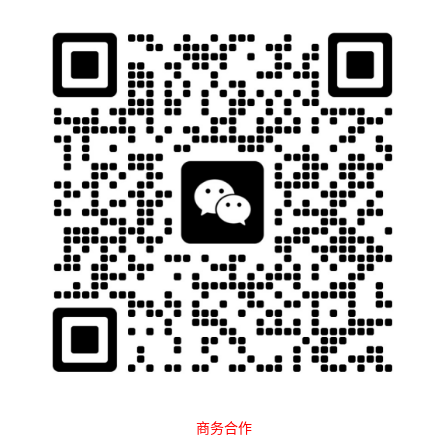
石南跨境工具导航
当前位置：
首页
平台大全
电商平台
Temu
分类
全部
亚马逊
平台教程
eBay
Lazada
Shopee
SHEIN
速卖通
TikTok
Temu
北美
欧洲
日韩
东南亚
拉美
澳洲
非洲
中东
南亚
国内电商
B2B
排序
最新
点击
Temu栏目专注于整合全球跨境电商平台运营知识，提供从
开店注册、商品选品、店铺运营、跨境支付、物流管理到
数据分析的完整教程。栏目还分享成功卖家案例、实用工
具和最新行业动态，帮助跨境卖家快速掌握Temu平台运营
商务合作
技巧，实现店铺高效管理与业绩提升，是Temu卖家学习和