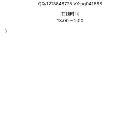
QQ:1213848725 VX:pq041688
在线时间
13:00 ~ 2:00
Temu马来西亚站
分类
Temu
收录时间
2025-05-20 01:31:51
累计访问
1833
标签
Temu马来西亚站
马来西亚电商