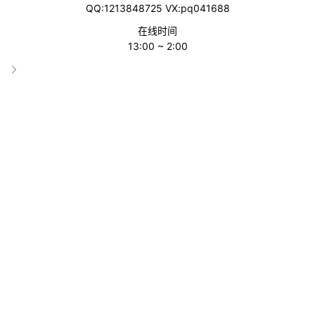
QQ:1213848725 VX:pq041688
在线时间
13:00 ~ 2:00
Temu介绍
分类
Temu
收录时间
2025-05-19 21:36:48
累计访问
6458
标签
Temu