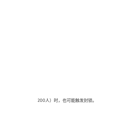
）
”；
账号被封。
（单文件共享人数>200人）时，也可能触发封锁。