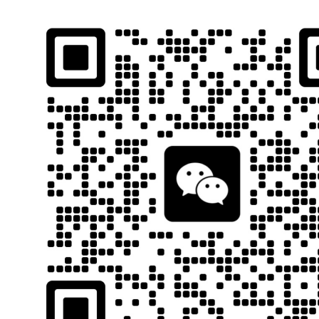
石南跨境工具导航
跨境百科
首页
平台教程
当前位置：
首页
跨境百科
运营教程
Google
正文
谷歌邮箱账号被停用怎么
石南
44
在数字时代，
谷歌邮箱
账号被停用
已成为不少跨境从业者、企业用户以
亿，占全球电子邮箱用户总数的39.2%。然而，每年约有超过3.5
件数据可能丢失，还可能影响Google Drive、YouTube、
当
谷歌
邮箱被停用时应如何处理
，帮助你第一时间恢复账号、避免二