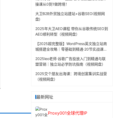
操课从0到1做跨境！
大卫B2B外贸独立站建站+谷歌SEO(视频网
盘)
2025年大卫AEO课程 带你从谷歌传统SEO到
AEO顺利转型（视频网盘）
【2025超完整版】WordPress英文独立站商
城搭建全攻略｜零基础到精通·20节实战课程
（视频网盘）
2025leo老师·谷歌广告投放入门到精通与联
盟营销｜独立站必学防坑指南（视频网盘）
2025交个朋友出海课：跨境创富集训实战营
（视频网盘）
最新网址
Proxy001全球代理IP