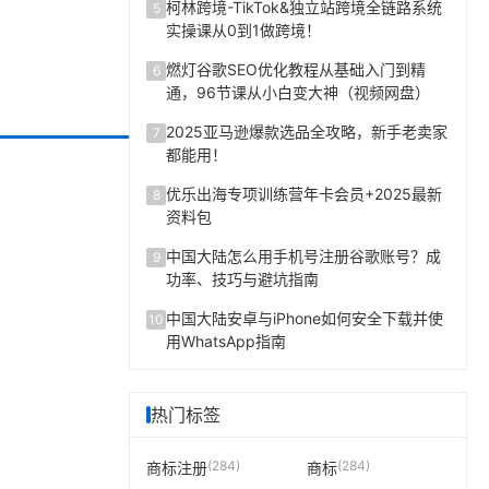
柯林跨境-TikTok&独立站跨境全链路系统
5
实操课从0到1做跨境！
燃灯谷歌SEO优化教程从基础入门到精
6
通，96节课从小白变大神（视频网盘）
2025亚马逊爆款选品全攻略，新手老卖家
7
都能用！
优乐出海专项训练营年卡会员+2025最新
8
资料包
中国大陆怎么用手机号注册谷歌账号？成
9
功率、技巧与避坑指南
中国大陆安卓与iPhone如何安全下载并使
10
用WhatsApp指南
热门标签
(284)
(284)
商标注册
商标