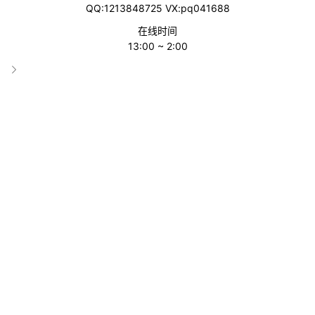
QQ:1213848725 VX:pq041688
桔子SEO
LogHao站长工具
在线时间
13:00 ~ 2:00
SEOWHY
360搜索站长平台
Bing站长平台
5118
爱站网
Screaming Frog
SEO PowerSuite
Buzzstream