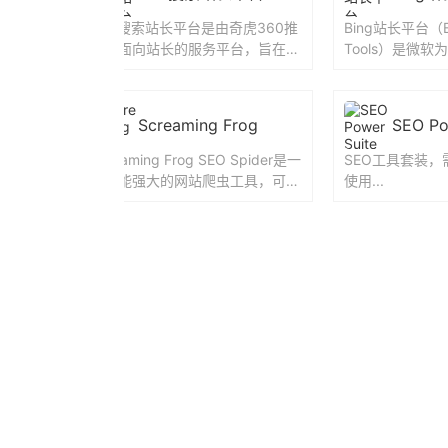
中国领先
360搜索站长平台是由奇虎360推
Bing站长平台（Bi
学习与交
出的面向站长的服务平台，旨在帮
Tools）是微软
2月，由
助网站在 360搜索（so.com） 中
O从业者提供的
更好地展现、收录...
似于谷...
Screaming Frog
SEO Po
收录查询
Screaming Frog SEO Spider是一
SEO工具套装
值查询等
款功能强大的网站爬虫工具，可帮
使用...
各种工
助您改善网站的内部优化，并提供
询，百度
实时分...