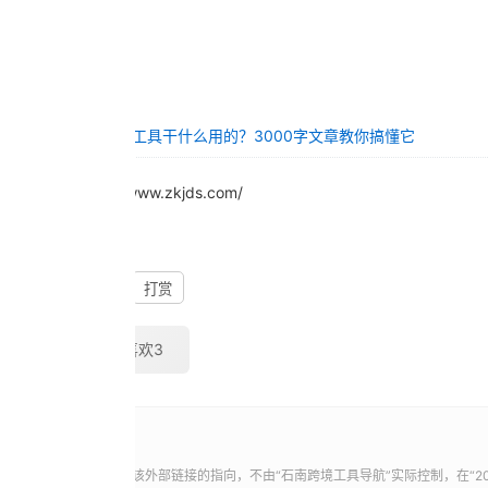
Ahrefs工具干什么用的？3000字文章教你搞懂它
源：https://www.zkjds.com/
 | 0
点赞 | 0
打赏
喜欢
11
不喜欢
3
性和完整性，同时，对于该外部链接的指向，不由“
石南跨境工具导航
”实际控制，在“2023