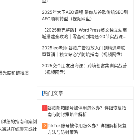
盘)
2025年大卫AEO课程 带你从谷歌传统SEO到
AEO顺利转型（视频网盘）
【2025超完整版】WordPress英文独立站商
城搭建全攻略｜零基础到精通·20节实战课程
（视频网盘）
2025leo老师·谷歌广告投放入门到精通与联
盟营销｜独立站必学防坑指南（视频网盘）
2025交个朋友出海课：跨境创富集训实战营
（视频网盘）
的曝光度和链接质
热门文章
谷歌邮箱账号被停用怎么办？详细恢复指
1
南与防封策略全解析
程和详细的指南和案例
TikTok账号被停用怎么办？详细解析恢复
2
以通过在线聊天或社
方法与防封策略