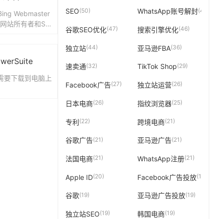
(50)
(49)
SEO
WhatsApp账号解封
ng Webmaster
为网站所有者和SE
(47)
(46)
谷歌SEO优化
搜索引擎优化
免费工具平台，类
(44)
(36)
独立站
亚马逊FBA
werSuite
(32)
(29)
速卖通
TikTok Shop
，需要下载到电脑上
(27)
(26)
Facebook广告
独立站运营
(26)
(25)
日本电商
指纹浏览器
(22)
(21)
专利
跨境电商
(21)
(21)
谷歌广告
亚马逊广告
(21)
(21)
法国电商
WhatsApp注册
(20)
(19)
Apple ID
Facebook广告投放
(19)
(19)
谷歌
亚马逊广告投放
(19)
(19)
独立站SEO
韩国电商