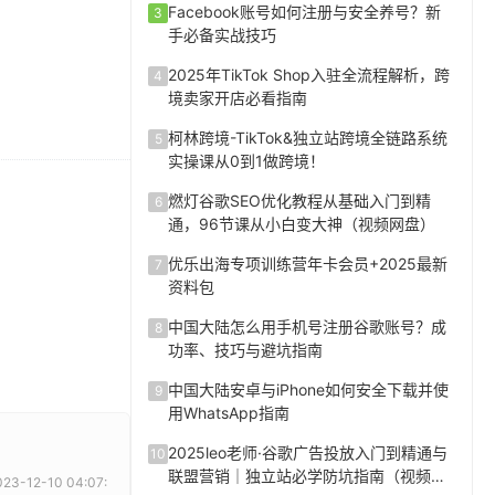
Facebook账号如何注册与安全养号？新
3
手必备实战技巧
2025年TikTok Shop入驻全流程解析，跨
4
境卖家开店必看指南
柯林跨境-TikTok&独立站跨境全链路系统
5
实操课从0到1做跨境！
燃灯谷歌SEO优化教程从基础入门到精
6
通，96节课从小白变大神（视频网盘）
优乐出海专项训练营年卡会员+2025最新
7
资料包
中国大陆怎么用手机号注册谷歌账号？成
8
功率、技巧与避坑指南
中国大陆安卓与iPhone如何安全下载并使
9
用WhatsApp指南
2025leo老师·谷歌广告投放入门到精通与
10
联盟营销｜独立站必学防坑指南（视频网
-12-10 04:07: