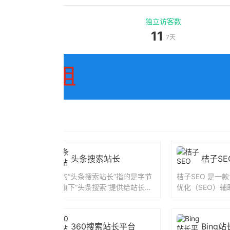
独立访客数
11
7天
台
头条搜索站长
桔子SE
里巴巴旗
你说的“头条搜索站长”指的是字节
桔子SEO 是一
联合推出
跳动旗下“头条搜索”提供给站长的
优化（SEO）
于帮助站
服务平台，类似于百度搜索资源平
牌，旨在帮助网
...
台、Bing站长工具，主...
升网站在百度、36
360搜索站长平台
Bing