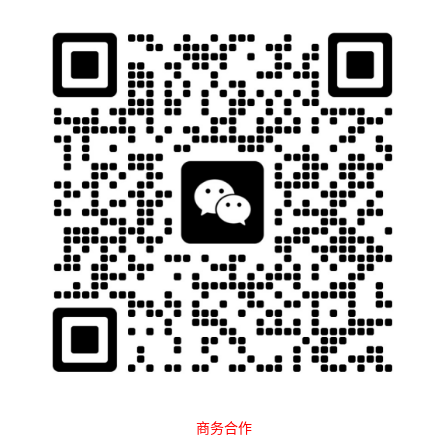
石南跨境工具导航
当前位置：
首页
平台大全
众筹平台
分类
全部
电商平台
社媒平台
Facebook
Google
搜索引擎
Shopify
众筹平台
排序
最新
点击
MightyCause
广告合作
Crowdfunder
flyingV
商务合作