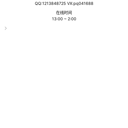
啧啧
Madspace
QQ:1213848725 VX:pq041688
在线时间
13:00 ~ 2:00
Green Funding
Fundable
wadiz众筹
Makuake
Indiegogo
‹‹
1
››