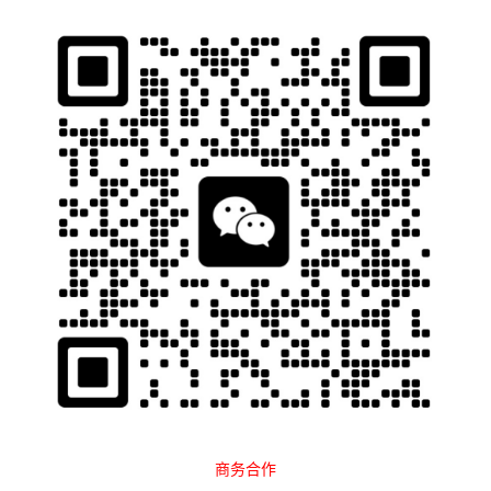
石南跨境工具导航
当前位置：
首页
跨境百科
软件指南
正文
聚水潭跨境ERP是什么？最新月费套
餐、功能优缺点一文看懂
石南
1539
2025-11-07 16:57:42
在当下跨境电商竞争激烈的时代，
“聚水潭跨境ERP”
成为许多跨境
卖家关注的热门关键词。它不仅是一款功能齐全的电商企业资源管
理系统，更是帮助商家打通全球电商生态的智能中枢。随着2025
年跨境市场规模突破
6.8万亿美元
，越来越多企业选择使用ERP系
统提升效率，其中聚水潭跨境ERP的市场占有率已超过
22%
。本文
将全面解析：聚水潭跨境ERP是什么？好用吗？套餐多少钱一个
月？以及它在跨境运营中的真实表现。
商务合作