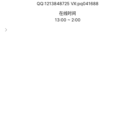
QQ:1213848725 VX:pq041688
在线时间
13:00 ~ 2:00
一、聚水潭跨境ERP是什么？
聚水潭跨境ERP是由聚水潭科技推出的一体化跨境电商管理平台，
专为多平台、多店铺、多国家运营的卖家打造。该系统将订单、库
存、采购、物流、财务、客服等核心模块集中管理，帮助企业降低
人工成本、提高运营效率。
系统起源背景
聚水潭创立于2014年，总部位于杭州。