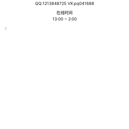
QQ:1213848725 VX:pq041688
在线时间
13:00 ~ 2:00
Facebook其用户基数特别大，包括全球130多个地区，Facebook
用户数量高达50亿，活跃用户数量超过30亿，因此，在Faceboo
k跨境电商市场特别大，跨境电商卖家只需要学会Facebook广告
营销秘籍很容易Facebook引流。
Facebook广告营销技巧
1、利用广告短片进行宣传
视频作为主流营销工具，是吸引目标受众、获得关注的更直观的手
段，因此，对于目标受众来说，是一种更直观的手段。
Facebook广告短片是一种很好的广告方式，但是不要简单地上
传，也可以利用YouTube链接完全可以发布视频Facebook，并将
其添加到列表中。