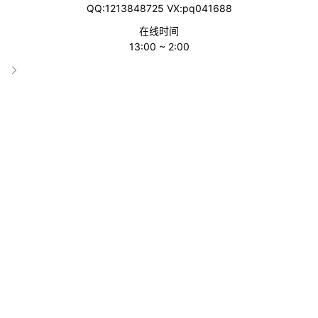
QQ:1213848725 VX:pq041688
2.决定Facebook广告费用的因素
在线时间
13:00 ~ 2:00
3.降低Facebook广告费用的5种方法
本文共计2254字，总计阅读约4分钟
01
Facebook 广告的费用是多少？
Facebook 广告的费用并不是固定的，它会根据不同的指标向广告
商收费，最常见的是每次点击费用(CPC)、每千人费用(CPM)、每
条线索费用(CPL)等。
1.Facebook平均每次点击费用（CPC）
Facebook上的平均每次点击费用约为1美元，但影响该费用的因素
有很多。