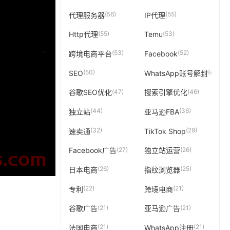
(56)
(55)
代理服务器
IP代理
(55)
(53)
Http代理
Temu
(53)
(52)
跨境电商平台
Facebook
(50)
(49)
SEO
WhatsApp账号解封
(47)
(46)
谷歌SEO优化
搜索引擎优化
(44)
(36)
独立站
亚马逊FBA
(32)
(29)
速卖通
TikTok Shop
(27)
(26)
Facebook广告
独立站运营
(26)
(25)
日本电商
指纹浏览器
(22)
(21)
专利
跨境电商
(21)
(21)
谷歌广告
亚马逊广告
(21)
(21)
法国电商
WhatsApp注册