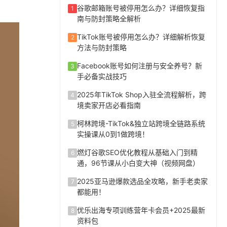
谷歌邮箱账号被停用怎么办？详细恢复指
1
南与防封策略全解析
TikTok账号被停用怎么办？详细解析恢复
2
方法与防封策略
Facebook账号如何注册与安全养号？新
3
手必备实战技巧
2025年TikTok Shop入驻全流程解析，跨
4
境卖家开店必看指南
柯林跨境-TikTok&独立站跨境全链路系统
5
实操课从0到1做跨境！
燃灯谷歌SEO优化教程从基础入门到精
6
通，96节课从小白变大神（视频网盘）
2025亚马逊爆款选品全攻略，新手老卖家
7
都能用！
优乐出海专项训练营年卡会员+2025最新
8
资料包