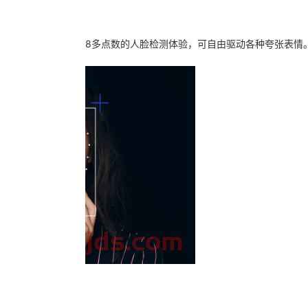
脸仅需2.7毫秒，118多点数的人脸检测体验，可自由驱动各种夸张表情