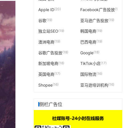
(20)
(19)
Apple ID
Facebook广告投放
(19)
(19)
谷歌
亚马逊广告投放
(19)
(19)
独立站SEO
韩国电商
(19)
(19)
澳洲电商
巴西电商
(18)
(18)
谷歌广告投放
Google
(18)
(17)
新加坡电商
TikTok小店
(17)
(16)
英国电商
国际物流
(16)
(16)
Shopee
亚马逊培训机构
侧栏广告位