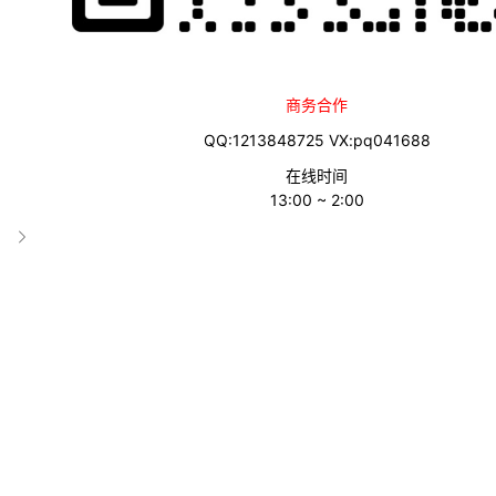
商务合作
QQ:1213848725 VX:pq041688
在线时间
13:00 ~ 2:00
网站介绍
专注于人脸技术、人体技术、图像识别、图像处理、图像生成等核心
什么是美图AI?
美图AI开放平台是美图公司推出的AI服务平台，专注于人脸技术、
务和解决方案。
使用美图AI能获得什么?