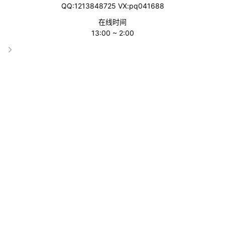
QQ:1213848725 VX:pq041688
在线时间
13:00 ~ 2:00
Veem
分类
北美
收录时间
2025-07-30 18:07:46
累计访问
2257
标签
Veem
美国10大第三方收款支付平台
北美10大第三方收款支付平台