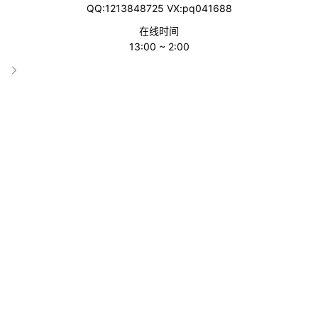
QQ:1213848725 VX:pq041688
在线时间
13:00 ~ 2:00
Yoco
分类
非洲
收录时间
2025-08-01 05:56:38
累计访问
587
标签
Yoco