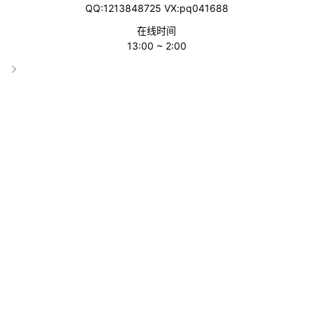
QQ:1213848725 VX:pq041688
分类
在线时间
13:00 ~ 2:00
欧洲
收录时间
2023-12-14 15:35:26
累计访问
2832
标签
Yandex Market
网站属性
跨境电商平台
链接直达