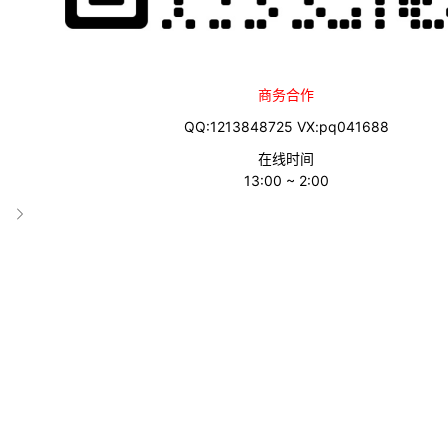
商务合作
网站介绍
QQ:1213848725 VX:pq041688
$1起充，提供50多个国家的虚拟号码让您接收短信和来电
在线时间
13:00 ~ 2:00
使用SMS-Activate的虚拟号码来在线接受短信。可以在600个
SMS-Activate
十年接码平台SMS-Activate 跑路，但处理余额的方式值得尊重，附
2024年ChatGPT手机号验证码接码平台SMS-Activate使用方法
本文链接：
https://www.zkjds.com/post/784.html
,转载需注明文章链接来
分享到：