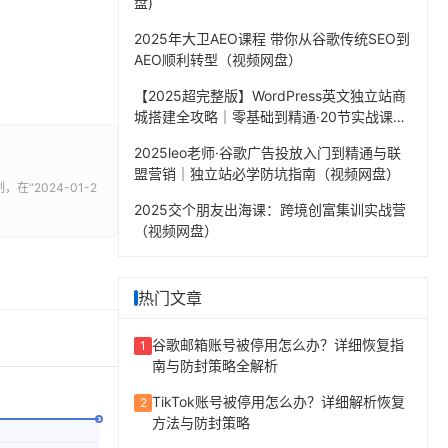
盘)
2025年大卫AEO课程 带你从谷歌传统SEO到
AEO顺利转型（视频网盘）
【2025超完整版】WordPress英文独立站商
城搭建全攻略｜零基础到精通·20节实战课程
（视频网盘）
2025leo老师·谷歌广告投放入门到精通与联
盟营销｜独立站必学防坑指南（视频网盘）
，在“2024-01-2
。
2025交个朋友出海课：跨境创富集训实战营
（视频网盘）
热门文章
谷歌邮箱账号被停用怎么办？详细恢复指
1
南与防封策略全解析
TikTok账号被停用怎么办？详细解析恢复
2
方法与防封策略