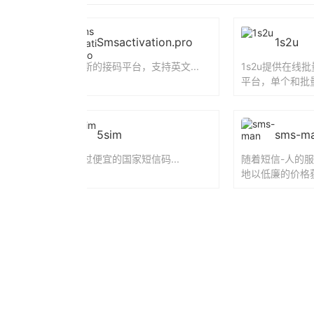
Smsactivation.pro
1s2u
俄罗斯的接码平台，支持英文...
1s2u提供在线
平台，单个和批量
5sim
sms-m
有超过便宜的国家短信码...
随着短信-人的
地以低廉的价格
码。...