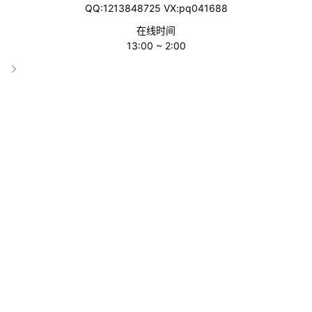
QQ:1213848725 VX:pq041688
本文详细介绍TikTok养号需要使用静态IP代理服务的原因和具体操
在线时间
作步骤，同时也提供一些快速养号的技巧和注意事项。
13:00 ~ 2:00
Smart海外-为什么静态IP代理可以用于tiktok养号？
TikTok养号需要静态IP代理服务主要是为了保证账号的安全性和稳
定性。
静态IP代理服务指的是一种固定IP地址的代理服务，与动态IP代理
服务不同，静态IP地址不会发生变化。
使用静态IP代理服务，用户可以获得一个唯一的IP地址，从而避免
和其他用户共享同一个IP地址带来的不稳定因素，如网络延迟、流
量限制等。
在TikTok养号过程中，使用静态IP代理服务可以帮助用户隐藏自己
的真实IP地址，降低账号被封禁或者被认为是恶意操作的风险。
此外，使用静态IP代理服务还可以帮助用户在多个TikTok账号之间