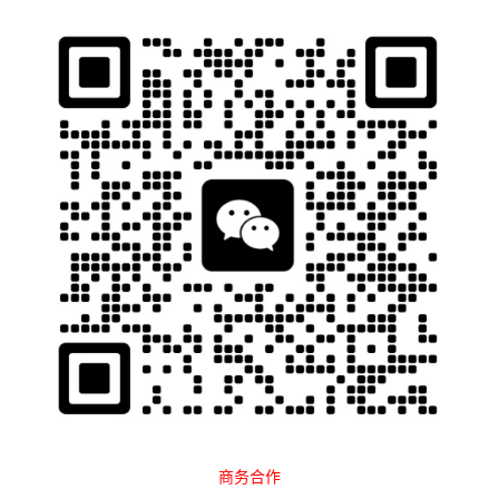
石南跨境工具导航
当前位置：
首页
跨境百科
软件指南
正文
Smart海外-tiktok如何使用静态IP代
理养号？
石南
1950
2024-03-18 08:29:05
Smart海外-tiktok如何使用静态IP代理养号？
在当前社交媒体平台的繁荣时代，TikTok作为一款热门的短视频分
享平台，吸引了众多用户和商家的关注。
对于想要在TikTok上养号并利用卖货功能实现盈利的用户来说，使
用静态IP代理服务可以提高账号的安全性和稳定性，有利于账号的
商务合作
长期发展。