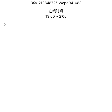
QQ:1213848725 VX:pq041688
翻译工具
在线时间
收录时间
13:00 ~ 2:00
2023-12-15 02:11:00
累计访问
1796
链接直达
网站介绍
一种专业的文本到语音程序,可以将任何书面文本转换为语音
Natural Reader
本文链接：
https://www.zkjds.com/post/565.html
,转载需注明