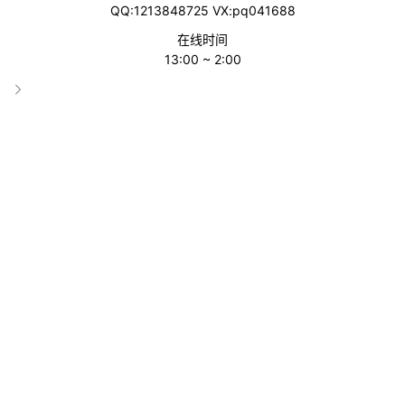
Send Anywhere
QQ:1213848725 VX:pq041688
在线时间
13:00 ~ 2:00
分类
翻译工具
收录时间
2023-12-15 02:16:45
累计访问
1543
标签
Send Anywhere
File transfer
Send large files
email large files
File sharing
Share files online
Transfer files
Send large files free
wifi file transfer
transfer data
iOS
Android
Windows
macOS
Linux
Outlook add-in
Gmail
Chrome extension
Wifi direct
Cross platform