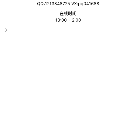
QQ:1213848725 VX:pq041688
收录时间
在线时间
2023-12-15 16:00:03
13:00 ~ 2:00
累计访问
2249
网站属性
搜索引擎
链接直达
网站介绍
俄罗斯搜索引擎Yandex，是俄罗斯最大的搜索引擎。它是由俄罗
斯搜索引擎公司 Yandex 公司开发的，于1997年上线，目前是俄
罗斯最受欢迎的搜索引擎之一。