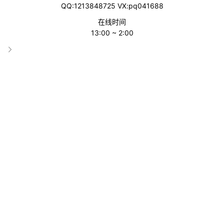
QQ:1213848725 VX:pq041688
美东罢工系列 | 加收港口附加费合法
吗？
在线时间
13:00 ~ 2:00
物流指南
2024-09-26
供应链危机升级！美国港口大罢工，航
运巨头纷纷征收停工附加费
物流指南
2024-09-26
T86即将结束，跨境电商歇菜？
物流指南
2024-09-21
亚马逊大爆仓，货物入仓难，一批卖家