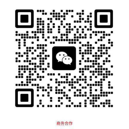
石南跨境工具导航
当前位置：
首页
跨境百科
运营教程
Amazon
正文
什么是亚马逊全球收款服务？跨境卖家
如何安全收款
石南
589
2025-08-27 20:58:21
亚马逊全球收款
服务是什么？这是众多跨境电商卖家在开拓国际市
场时最关心的问题之一。随着跨境电商的快速发展，越来越多的中
国卖家通过
亚马逊
平台将商品销往世界各地。然而，如何高效、安
全、低成本地将海外销售收入汇回国内，成为卖家在运营过程中必
须解决的关键环节。亚马逊全球收款服务正是为了解决这一需求而
推出的专业化工具，它不仅帮助卖家减少国际收款的复杂性，还能
提升资金流转效率，让卖家专注于业务的扩展与提升。本文将深入
商务合作