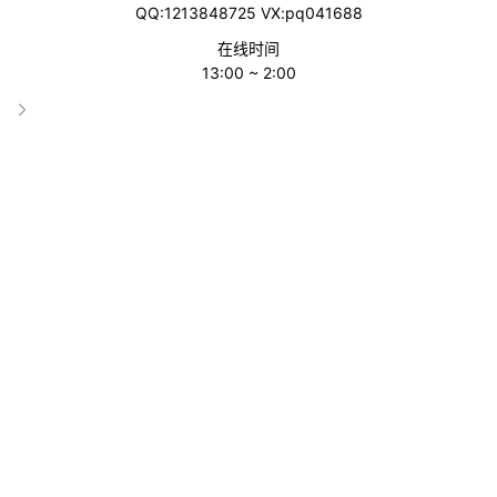
解析亚马逊全球收款服务的核心功能、优势、使用流程、费用结构
QQ:1213848725 VX:pq041688
以及应用场景，帮助跨境卖家全面理解并灵活应用这一工具。
在线时间
13:00 ~ 2:00
一、亚马逊全球收款服务的概念与定位
亚马逊全球收款服务（Amazon Global Payments Service，简称
AGPS），是亚马逊为跨境卖家提供的官方收款解决方案。它的核