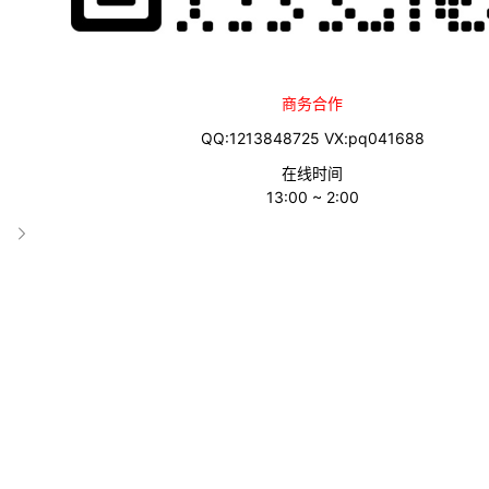
网址
AD
商务合作
QQ:1213848725 VX:pq041688
安道尔
在线时间
http://www.ompa.ad
13:00 ~ 2:00
AR
阿根廷
http://www.mecon.gov.ar/inpi/default1.htm
AT
奥地利
http://www.patent.bmwa.gv.at/