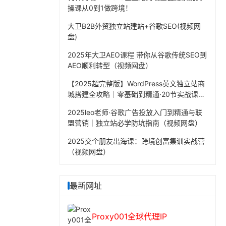
操课从0到1做跨境！
大卫B2B外贸独立站建站+谷歌SEO(视频网
盘)
2025年大卫AEO课程 带你从谷歌传统SEO到
AEO顺利转型（视频网盘）
【2025超完整版】WordPress英文独立站商
城搭建全攻略｜零基础到精通·20节实战课程
（视频网盘）
2025leo老师·谷歌广告投放入门到精通与联
盟营销｜独立站必学防坑指南（视频网盘）
2025交个朋友出海课：跨境创富集训实战营
（视频网盘）
最新网址
Proxy001全球代理IP