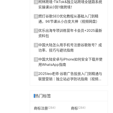
柯林跨境-TikTok&独立站跨境全链路系统
5
实操课从0到1做跨境！
燃灯谷歌SEO优化教程从基础入门到精
6
通，96节课从小白变大神（视频网盘）
优乐出海专项训练营年卡会员+2025最新
7
资料包
中国大陆怎么用手机号注册谷歌账号？成
8
功率、技巧与避坑指南
中国大陆安卓与iPhone如何安全下载并使
9
用WhatsApp指南
2025leo老师·谷歌广告投放入门到精通与
10
联盟营销｜独立站必学防坑指南（视频网
盘）
热门标签
(284)
(284)
商标注册
商标