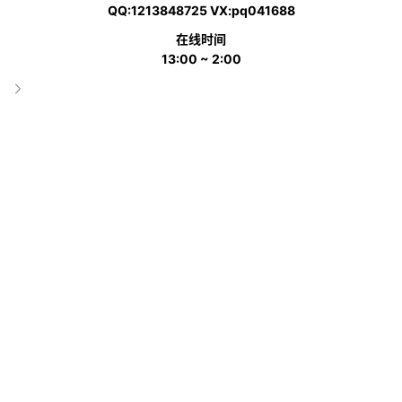
QQ:1213848725 VX:pq041688
类目
小类
在线时间
13:00 ~ 2:00
翻译
1
3
Abrasive bands
砂带
2
3
Abrasive boards for use on fingernails
指甲用磨料板
3
3
Abrasive cloth
砂布
4
3
Abrasive compounds