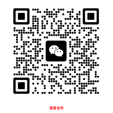
石南跨境工具导航
当前位置：
首页
跨境百科
合规指南
正文
- 美国欧盟3类商标小类包含哪些产品
[中英版国际尼斯分类]
石南
1848
2024-04-20 06:35:38
美国欧盟3类
商标
小类包含哪些产品[中英版国际尼斯分类]
注册美国欧盟商标怎么选择小类？根据最新的尼斯分类表进行选
择，可以有效减低小类错误，避免因为小类选择问题导致的驳回和
资料重新提交，平克曼跨境可帮您免费进行小类选择！
注册商标怎么选小类？最新国际尼斯分类表：
商务合作
序号