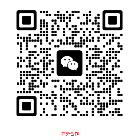
石南跨境工具导航
当前位置：
首页
跨境百科
合规指南
正文
英国站大地震！5月起亚马逊清关规则
变了！
石南
2091
2025-05-19 19:33:39
最近，不少做
英国站
的卖家都收到了亚马逊的“红头文件”：
自2025年5月1日起，发往英国FBA的货件必须提供进口条目编号
（IEN），否则不能创建货件，严重的还会被限制销售权限！
商务合作