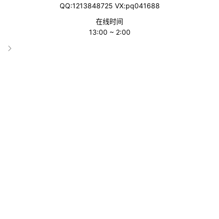
QQ:1213848725 VX:pq041688
在线时间
13:00 ~ 2:00
这不是玩笑，也不是平台bug，而是一项已经“预热”很久的新规，
现在正式落地!
1.
什么是IEN？为啥突然这么重要？
IEN，全称 Import Entry Number，是英国海关系统为每票正式清