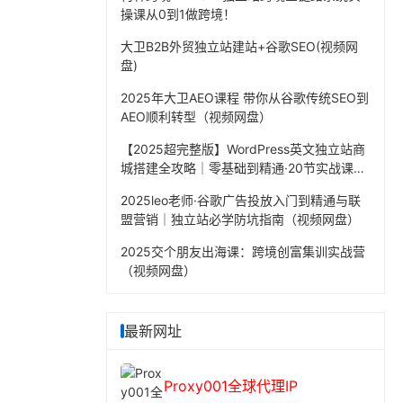
操课从0到1做跨境！
大卫B2B外贸独立站建站+谷歌SEO(视频网
盘)
2025年大卫AEO课程 带你从谷歌传统SEO到
AEO顺利转型（视频网盘）
【2025超完整版】WordPress英文独立站商
城搭建全攻略｜零基础到精通·20节实战课程
（视频网盘）
2025leo老师·谷歌广告投放入门到精通与联
盟营销｜独立站必学防坑指南（视频网盘）
2025交个朋友出海课：跨境创富集训实战营
（视频网盘）
最新网址
Proxy001全球代理IP