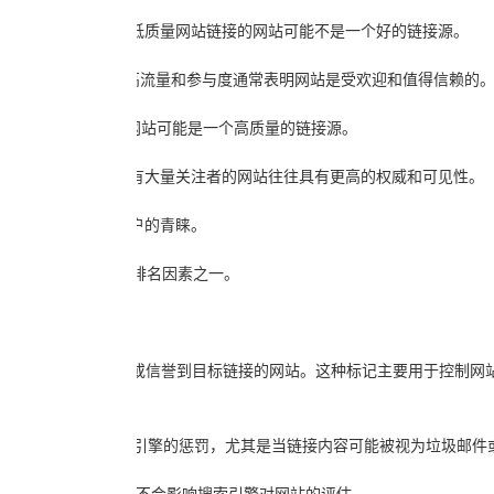
和质量。一个与许多低质量网站链接的网站可能不是一个好的链接源。
查网站的流量和用户参与度。高流量和参与度通常表明网站是受欢迎和值得信赖的
关键词上排名良好的网站可能是一个高质量的链接源。
在社交媒体上，并拥有大量关注者的网站往往具有更高的权威和可见性。
常更受搜索引擎和用户的青睐。
，并且也是Google排名因素之一。
指示搜索引擎不要传递链接权重或信誉到目标链接的网站。这种标记主要用于控制
：
量或不相关的内容而受到搜索引擎的惩罚，尤其是当链接内容可能被视为垃圾邮
以确保这些商业性质的链接不会影响搜索引擎对网站的评估。