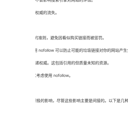
llow 可以阻止这种权威的流失。
签，以遵守谷歌等搜索引擎的准则，避免因看似购买链接而被惩罚。
链接的地方，使用 nofollow 可以防止可能的垃圾链接对你的网站产
follow 可以避免传递权威。这包括引用的但质量未知的资源。
并不重要，可以考虑使用 nofollow。
虫或蜘蛛)产生几个积极的影响，尽管这些影响主要是间接的。以下是几
的SEO表现：