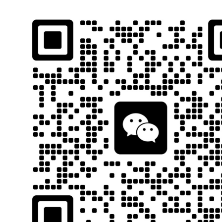
石南跨境工具导航
跨境百科
首页
平台教程
当前位置：
首页
跨境百科
运营教程
Google
正文
90%的人都在做无效外链！避
石南
18
本文重点介绍谷歌
外链
(Google外链)是指其他网站指向你网站的
但低质量或垃圾外链可能导致惩罚，因此需注重自然、相关性强的
外
本文目录：
什么是外部链接?外部链接对于SEO有什么影响?
应该如何搭建有利于SEO的出站链接?
外部链接如何提高域名权威性?