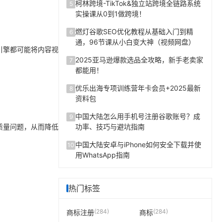
柯林跨境-TikTok&独立站跨境全链路系统
5
实操课从0到1做跨境！
燃灯谷歌SEO优化教程从基础入门到精
6
通，96节课从小白变大神（视频网盘）
引擎都可能将内容视
2025亚马逊爆款选品全攻略，新手老卖家
7
都能用！
优乐出海专项训练营年卡会员+2025最新
8
资料包
中国大陆怎么用手机号注册谷歌账号？成
9
质量问题，从而降低
功率、技巧与避坑指南
中国大陆安卓与iPhone如何安全下载并使
10
用WhatsApp指南
热门标签
(284)
(284)
商标注册
商标