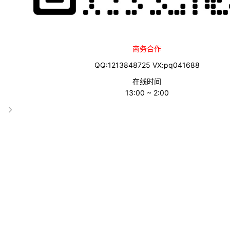
外部链接(出站链接)有哪些风险?
如何评估潜在链接源的质量?
在外部链接上使用 rel=”nofollow” 有什么好处?
何时应将 nofollow 标签应用于外部链接?
商务合作
链接到相关且权威的网站会对搜索引擎机器人产生什么影响?
应该多久审核一次我们的外部链接?
QQ:1213848725 VX:pq041688
在线时间
13:00 ~ 2:00