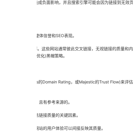
，可能会对用户体验造成负面影响，并且搜索引擎可能会因为链接到无效
，这会影响网站的整体信誉和SEO表现。
引擎排名的网站集群。这些网站通常彼此交叉链接，无视链接的质量和内
的SEO(搜索引擎优化)黑帽策略。
Authority，Ahrefs的Domain Rating，或Majestic的Trust Flo
容通常是详尽、准确、且有参考来源的。
相关性是搜索引擎评估链接质量的关键因素。
构和页面加载速度。网站的用户体验可以间接反映其质量。