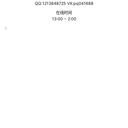
QQ:1213848725 VX:pq041688
在线时间
13:00 ~ 2:00
Stripe Southeast Asia
分类
东南亚
收录时间
2025-08-06 23:34:31
累计访问
19002
标签
Stripe Southeast Asia