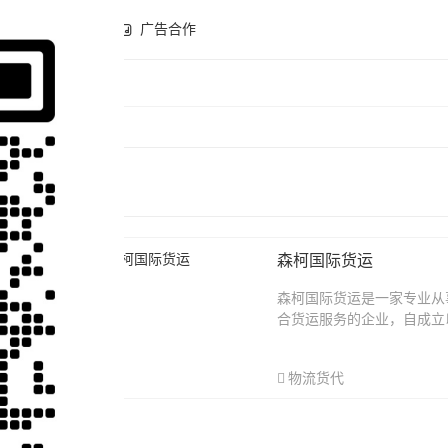
全球开店
广告合作
森柯国际货运
森柯国际货运是一家专业从
广告内
合货运服务的企业，自成立
球网络，凭借标准化操作流
及数字化平台，为不同规模
-08-06
物流货代
效、安全、透明的物流解决
跨境电商和国...
‹‹
1
››