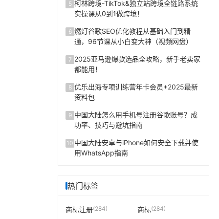
柯林跨境-TikTok&独立站跨境全链路系统
5
实操课从0到1做跨境！
燃灯谷歌SEO优化教程从基础入门到精
6
通，96节课从小白变大神（视频网盘）
2025亚马逊爆款选品全攻略，新手老卖家
7
都能用！
优乐出海专项训练营年卡会员+2025最新
8
资料包
中国大陆怎么用手机号注册谷歌账号？成
9
功率、技巧与避坑指南
中国大陆安卓与iPhone如何安全下载并使
10
用WhatsApp指南
热门标签
(284)
(284)
商标注册
商标