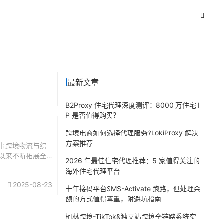
最新文章
B2Proxy 住宅代理深度测评：8000 万住宅 I
P 是否值得购买？
跨境电商如何选择代理服务?LokiProxy 解决
方案推荐
事跨境物流与综
以来不断拓展全
2026 年最佳住宅代理推荐：5 家值得关注的
程、专业团队以
海外住宅代理平台
的企业提供高
2025-08-23
方案。随着全球
十年接码平台SMS-Activate 跑路，但处理余
额的方式值得尊重，附避坑指南
柯林跨境-TikTok&独立站跨境全链路系统实