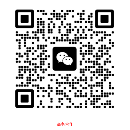
石南跨境工具导航
当前位置：
首页
Tags：里程碑国际
排序
最新
点击
广告合作
营销指南
2024-08-06
里程碑国际
物流货代
2025-08-25
商务合作
‹‹
1
››