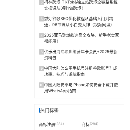
柯林跨境-TikTok&独立站跨境全链路系统
5
实操课从0到1做跨境！
燃灯谷歌SEO优化教程从基础入门到精
6
通，96节课从小白变大神（视频网盘）
2025亚马逊爆款选品全攻略，新手老卖家
7
都能用！
优乐出海专项训练营年卡会员+2025最新
8
资料包
中国大陆怎么用手机号注册谷歌账号？成
9
功率、技巧与避坑指南
中国大陆安卓与iPhone如何安全下载并使
10
用WhatsApp指南
热门标签
(284)
(284)
商标注册
商标