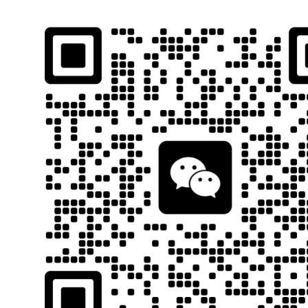
石南跨境工具导航
跨境百科
首页
平台教程
当前位置：
首页
跨境百科
物流指南
正文
以美国对中国产品征收高额关税（
石南
23
请注意：
关税
最终是看美国海关放行时间来算(包括万一发生查验)，所以请
本文目录为：
1、中国商品的关税是多少