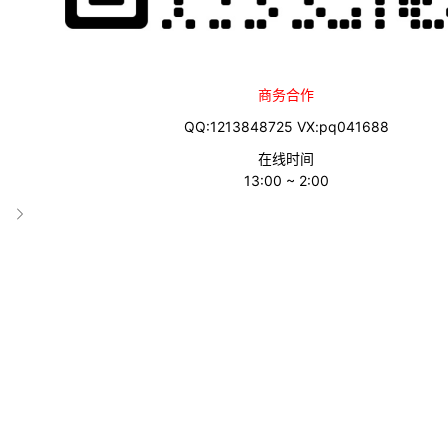
2、关税加征时间轴(2018-2025)
3、关于232关税与301关税
4、HTS编码与美国加税代码
商务合作
QQ:1213848725 VX:pq041688
5、特朗普第二任期的关税详解
在线时间
6、800美元免费小包裹关税说明
13:00 ~ 2:00
7、特朗普第一任期的关税详解
咱们先从今天疯传的美国将对中国征收245%的关税说起。
实际上白宫的这份文件使用的是"UP TO(最高可达)"，而且这是一篇称
的是电动汽车，也有可能来自从4月12日纽约时报的报道。
1、中国商品的关税是多少?
比你想象的要棘手