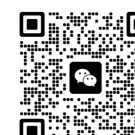
石南跨境工具导航
跨境百科
首页
平台教程
当前位置：
首页
跨境百科
平台指南
正文
沃尔玛发布最新
石南
17
这一个季度，喜忧参半。
1.发布一季度财报
作为全球零售巨头，
沃尔玛
发布业绩报告，总能在一定程度上反应市
今年以来，这个变化总体是平稳向前，但体现在财报上，便是喜忧参
沃尔玛最新财报显示，
2026财年一季度
(截至今年5月2日的三个月业