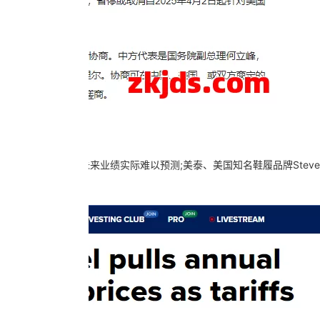
季度财报中表示未来业绩实际难以预测;美泰、美国知名鞋履品牌Steve M