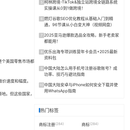
柯林跨境-TikTok&独立站跨境全链路系统
5
实操课从0到1做跨境！
燃灯谷歌SEO优化教程从基础入门到精
6
通，96节课从小白变大神（视频网盘）
2025亚马逊爆款选品全攻略，新手老卖家
7
都能用！
优乐出海专项训练营年卡会员+2025最新
8
资料包
整个美国零售市场都
中国大陆怎么用手机号注册谷歌账号？成
9
功率、技巧与避坑指南
涨价速度和幅度。
中国大陆安卓与iPhone如何安全下载并使
10
用WhatsApp指南
源地。但这些国家，
热门标签
(284)
(284)
商标注册
商标