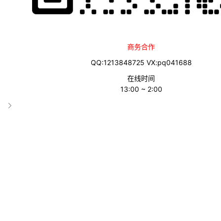
以来，
首次出现季度营收不及预期
的情况;
净利润为44.9亿美元，同比下
商务合作
QQ:1213848725 VX:pq041688
在线时间
13:00 ~ 2:00
沃尔玛一季度财报数据图源：corporate.walmart
该季度内，
美国和全球电商业务首次实现季度盈利
，其中，美国电商销
益于在线广告及三方市场的强劲增长，这两大部门一向是沃尔玛利润