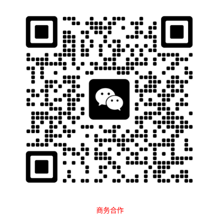
石南跨境工具导航
当前位置：
首页
跨境百科
合规指南
正文
加征关税！全球贸易新裂痕：谁在狂
欢，谁在哭泣？
石南
1702
2025-04-03 17:22:20
2025年4月2日，美国总统特朗普在白宫签署行政令，宣布实施酝
酿数月的“对等
关税
”政策。这一政策的核心逻辑是“以牙还牙”——
其他国家若对美国商品征收高关税，美国将以同等甚至更高税率反
击。然而，这一看似追求“公平”的举措，却因其模糊的执行标准、
无差别的打击范围，以及复杂的叠加机制，迅速引发全球市场的剧
烈震荡。从美股期货暴跌到亚太股指全线下跌，从金价创历史新高
到供应链断裂风险陡增，这场由美国单方面发起的贸易“核爆”，正
商务合作