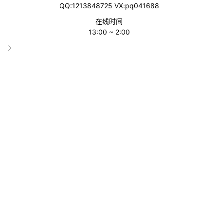
在撕裂全球化数十年构建的经贸网络，也将美国自身推入经济与外
QQ:1213848725 VX:pq041688
交的双重困局。
在线时间
13:00 ~ 2:00
政策内核：模糊的“对等”与精准的政治算计
特朗普政府的“对等关税”包含两项核心内容：一是对所有贸易伙伴
加征10%的“最低基准关税”，于4月5日生效;二是对与美国贸易逆
差显著的约60个国家和地区额外征收更高关税，税率从20%到4
9%不等，具体针对欧盟(20%)、日本(24%)、韩国(25%)、印度(2
6%)、泰国(36%)等，措施于4月9日启动。此外，针对进口汽车的