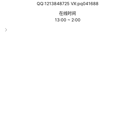
最近，大批卖家反映，他们收到通知称：“需在5月29日前完成店
QQ:1213848725 VX:pq041688
铺视频验证，否则店铺将无法继续销售。”
在线时间
13:00 ~ 2:00
此次要求涉及新老账户，卖家们纷纷推测，或许与7月的Prime Da
y活动相关。亚马逊目前应该是想借助技术手段清理风险账号，以
维护消费者体验和平台生态。
亚马逊邮件中提到：“若未在规定时间完成验证，将依据《亚马逊
服务商业解决方案协议》第3条停用销售账户。期间资金暂留账
户，未完成订单需继续发货”。