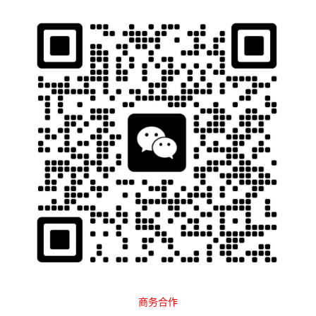
石南跨境工具导航
当前位置：
首页
跨境百科
运营教程
Amazon
正文
卖家恶意竞争严重，FBA紧急爆仓，入
库难！
石南
1850
2025-06-06 14:57:35
在亚马逊上做生意，从来就不是一条轻松的路。
眼看Prime Day临近，本该是全力冲刺业绩的时候，但不少卖家却
被逼得“放弃治疗”，甚至掀桌子了。
1.
跟卖逼疯大卖，怒改详情页喊话对手
商务合作
最近，圈内流传出一张截图，某款高压清洗剂产品详情页被改得面