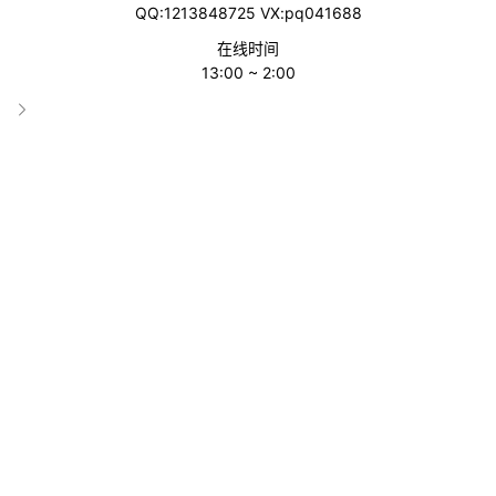
QQ:1213848725 VX:pq041688
二、常见的多变体广告打法有哪些
在线时间
13:00 ~ 2:00
三、多变体广告架构搭建
四、总结
一、多变体的概述和不同变体的梳理定位
1.多变体的概述：
是指在亚马逊平台上，同一产品的不同版本或选项，这些变体通常
基于产品的属性(如颜色、尺寸、样式等)进行区分。
通过创建一个主产品列表(父体)并将相关变体(子体)添加到该列表
下，卖家可以让买家在同一产品详情页面上比较和选择不同的选
项。
2.不同变体的梳理定位