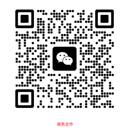
石南跨境工具导航
当前位置：
首页
跨境百科
运营教程
Amazon
正文
亚马逊多变体的链接如何打好广告（流
程化打法）
石南
2459
2025-06-09 14:50:52
前言：很多粉丝催更问我怎么打多变体广告?有没有那种流程化的
打法，那么我们今天就分享一下怎么打好多变体广告，作为一个头
部小卖家，其实非常依赖多变体的。可能会有一些打法心得，希望
对大家有帮助，多点赞支持一下。
目录：
商务合作
一、多变体的概述和不同变体的梳理定位