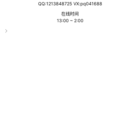
QQ:1213848725 VX:pq041688
在线时间
13:00 ~ 2:00
本文将从5个关键维度详细讲解亚马逊SEO的优化技巧，通过数据
支持与实操建议，帮助你系统掌握如何让产品在搜索结果中脱颖而
出。
一、关键词研究：SEO优化的第一步
关键词是亚马逊搜索排名的基石，
关键词选得准，曝光就有戏
。买