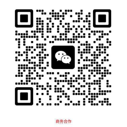
石南跨境工具导航
当前位置：
首页
跨境百科
运营教程
Amazon
正文
亚马逊SEO优化技巧曝光，销量暴涨
的秘密你知道吗？
石南
578
2025-08-05 15:49:53
亚马逊
SEO优化技巧是每一个跨境电商卖家必须掌握的生意核心，
因为平台上
80%以上的成交都来自搜索结果首页
，而没有有效的S
EO策略，你的产品将很难被潜在客户看到。研究表明，高达
70%
的买家只会浏览搜索第一页的结果
，而点击率最高的前三个产品，
占据了超过
60%的自然点击流量
。因此，掌握SEO优化的核心技
巧，才能真正提升产品曝光率，进而提高转化率和销售额。
商务合作