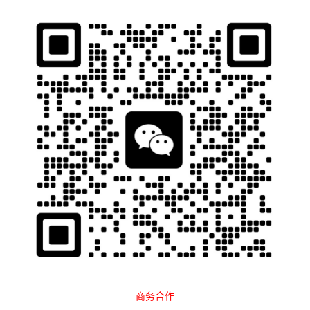
石南跨境工具导航
当前位置：
首页
跨境百科
运营教程
Amazon
正文
参加Prime Day凉得更快？大批卖家退
出今年会员日
石南
1754
2025-05-06 21:25:54
今年会员日定档7月
却收到大批卖家的抵制
同时亚马逊又一新功能上线
再次压缩卖家转化率
商务合作