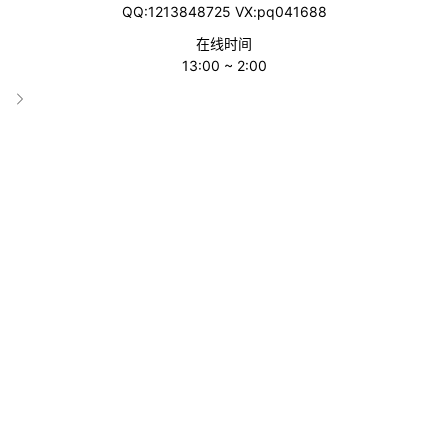
1.做PD凉得更快？
QQ:1213848725 VX:pq041688
在线时间
亚马逊宣布，今年Prime Day将于7月登陆全球24个市场，这本该
13:00 ~ 2:00
是卖家们摩拳擦掌，积极准备的时节。今年，卖家们却开始打起了
退堂鼓。
调查显示，今年至少有12%头部卖家和23%中小卖家明确退出大
促，还有很多卖家在左右摇摆，这场原本的电商狂欢，今年却变为
跨境卖家的一大考验。
去年，在各种收费的加成下，Prime Day期间支付的亚马逊费用和
折扣成本就已经很高了，今年又叠加关税调整，成本翻倍，如今参
加大促很有可能直接吞噬全部利润。
就连疗愈枕头品牌MedCline也放弃了今年的会员日，即便面临销
售额暴增7倍的诱惑，仍选择放弃折扣优惠，保护自己的利润。
"现在不是卖多卖少的问题，是卖得越多亏得越多。"某家居卖家坦
言。大卖群里的卖家们也表示自己不强求销量，而是更关注利润。
卖家很多即使参与会员日，也将折扣力度压缩至历史最低。